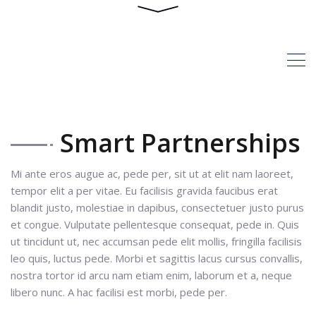
Portfolio
HOME
PORTFOLIO
SMART
PARTNERSHIPS
Smart Partnerships
Mi ante eros augue ac, pede per, sit ut at elit nam laoreet,
tempor elit a per vitae. Eu facilisis gravida faucibus erat
blandit justo, molestiae in dapibus, consectetuer justo purus
et congue. Vulputate pellentesque consequat, pede in. Quis
ut tincidunt ut, nec accumsan pede elit mollis, fringilla facilisis
leo quis, luctus pede. Morbi et sagittis lacus cursus convallis,
nostra tortor id arcu nam etiam enim, laborum et a, neque
libero nunc. A hac facilisi est morbi, pede per.